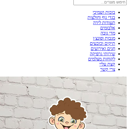
בובות ושמיכי
בגדי גוף וחולצות
תעודות לידה
אלבומים
מדי גובה
מגבות ופונצ׳ו
תיקים וכובעים
חגים ואירועים
שירותי גרפיקה
לקוחות מצלמים
קצת עליי
צרי קשר