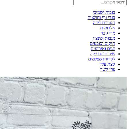
בובות ושמיכי
בגדי גוף וחולצות
תעודות לידה
אלבומים
מדי גובה
מגבות ופונצ׳ו
תיקים וכובעים
חגים ואירועים
שירותי גרפיקה
לקוחות מצלמים
קצת עליי
צרי קשר